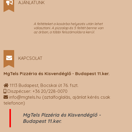
AJÁNLATUNK
A feltéteket a kosárba helyezés után lehet
választani. A pizzalap és 5 feltét benne van
az árban, a többi felszámolásra kerül.
KAPCSOLAT
MgTels Pizzéria és Kisvendéglő - Budapest 11.ker.
1113 Budapest, Bocskai út 76. fszt.
Diszpécser: +36 20/228-0070
info@mgtels.hu (aztalfoglalás, ajánlat kérés csak
telefonon)
MgTels Pizzéria és Kisvendéglő -
Budapest 11.ker.