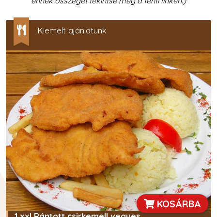
ennek összegét tekintse meg a fenti linken.)
Kiemelt ajánlatunk
KOSÁRBA
1 xxl Rántott csirkemell vegyes