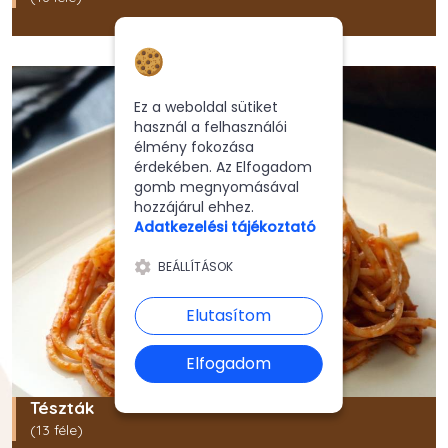
Hozzájárulás a
sütikhez
Ez a weboldal sütiket
használ a felhasználói
élmény fokozása
érdekében. Az Elfogadom
gomb megnyomásával
hozzájárul ehhez.
Adatkezelési tájékoztató
BEÁLLÍTÁSOK
Elutasítom
Elfogadom
Tészták
(13 féle)