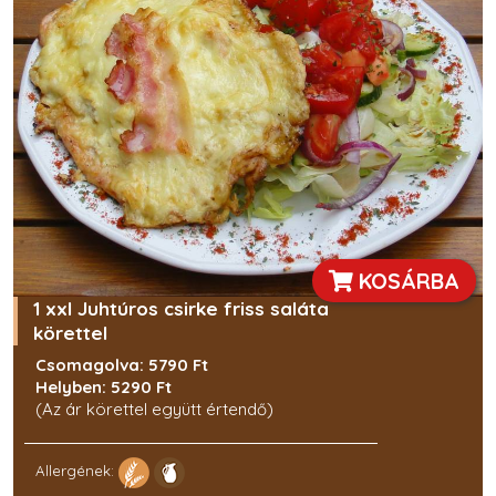
KOSÁRBA
1 xxl Juhtúros csirke friss saláta
körettel
Csomagolva: 5790 Ft
Helyben: 5290 Ft
(Az ár körettel együtt értendő)
Allergének: