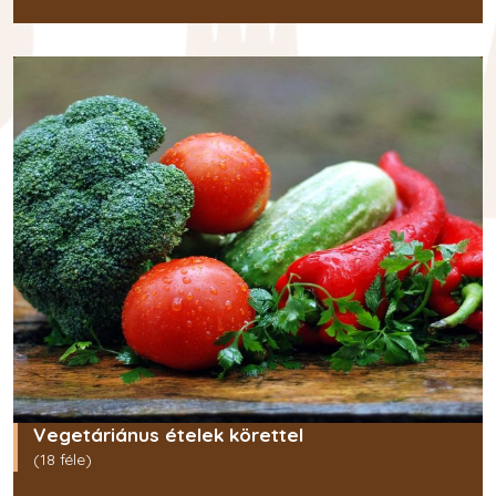
Vegetáriánus ételek körettel
(18 féle)