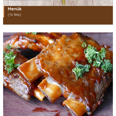
Menük
(16 féle)