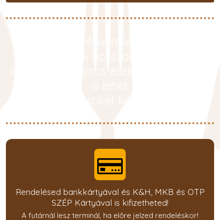
Kérjük, a főétkezések ideje alatt
számoljanak hosszabb kiszállítási
idővel, ami sajnos esetenként
1,5 óra
is lehet.
Megértésüket köszönjük !
Rendelésed bankkártyával és K&H, MKB és OTP
SZÉP Kártyával is kifizetheted!
A futárnál lesz terminál, ha előre jelzed rendeléskor!