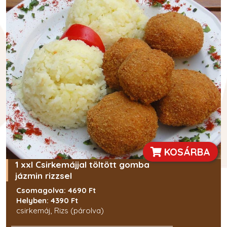
KOSÁRBA
1 xxl Csirkemájjal töltött gomba
jázmin rizzsel
Csomagolva: 4690 Ft
Helyben: 4390 Ft
csirkemáj, Rizs (párolva)