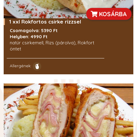
KOSÁRBA
1 xxl Rokfortos csirke rizzsel
Csomagolva: 5390 Ft
Helyben: 4990 Ft
natúr csirkemell, Rizs (párolva), Rokfort
öntet
Allergének: