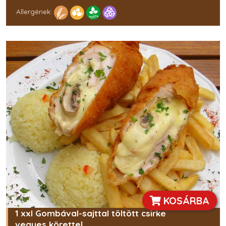
Allergének:
KOSÁRBA
1 xxl Gombával-sajttal töltött csirke
vegyes körettel