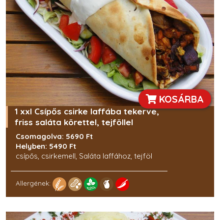
KOSÁRBA
1 xxl Csípős csirke laffába tekerve,
friss saláta körettel, tejföllel
Csomagolva: 5690 Ft
Helyben: 5490 Ft
csípős, csirkemell, Saláta laffához, tejföl
Allergének: