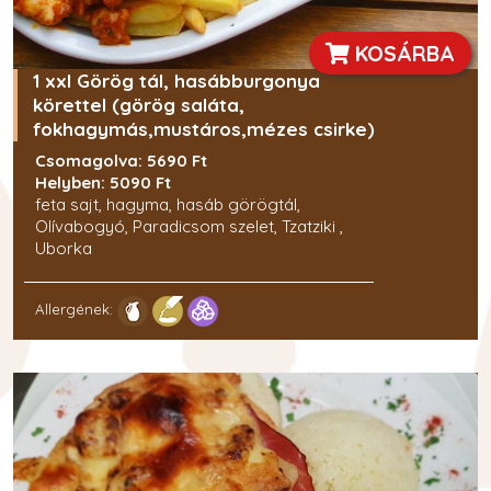
KOSÁRBA
1 xxl Görög tál, hasábburgonya
körettel (görög saláta,
fokhagymás,mustáros,mézes csirke)
Csomagolva: 5690 Ft
Helyben: 5090 Ft
feta sajt, hagyma, hasáb görögtál,
Olívabogyó, Paradicsom szelet, Tzatziki ,
Uborka
Allergének: