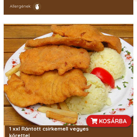
Allergének:
KOSÁRBA
1 xxl Rántott csirkemell vegyes
körettel