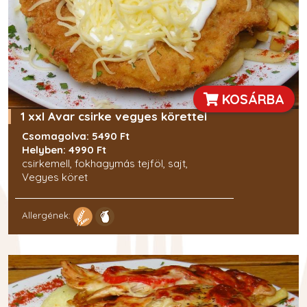
Csípős
KOSÁRBA
1 xxl Avar csirke vegyes körettel
Csomagolva: 5490 Ft
Helyben: 4990 Ft
csirkemell, fokhagymás tejföl, sajt,
Vegyes köret
Allergének: