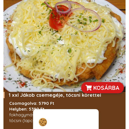
KOSÁRBA
1 xxl Jákob csemegéje, tócsni körettel
Csomagolva: 5790 Ft
Helyben: 5390 Ft
fokhagymás tejföl, Rántott csirke, sajt,
Hozzájárulás a
tócsni (lapcsánka)
sütikhez