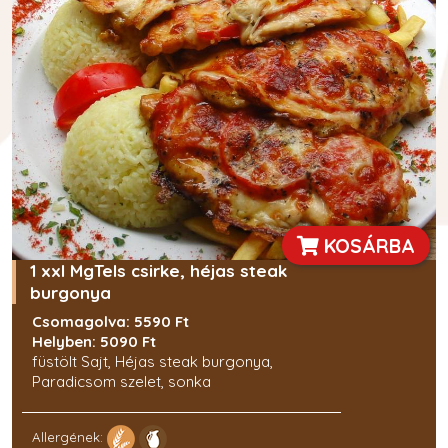
KOSÁRBA
1 xxl MgTels csirke, héjas steak
burgonya
Csomagolva: 5590 Ft
Helyben: 5090 Ft
füstölt Sajt, Héjas steak burgonya,
Paradicsom szelet, sonka
Allergének: