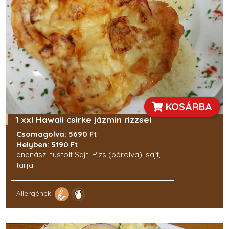
KOSÁRBA
1 xxl Hawaii csirke jázmin rizzsel
Csomagolva: 5690 Ft
Helyben: 5190 Ft
ananász, füstölt Sajt, Rizs (párolva), sajt,
tarja
Allergének: