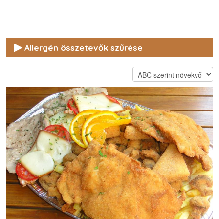
(Az ár körettel együtt értendő)
▶
Allergén összetevők szűrése
Ha valamely összetevőre ezek közül
allergiás vagy
,
akkor vedd ki mellőle a pipát!
Az étlapról az ezeket tartalmazó ételeket kitakarjuk!
Glutén
Rákfélék
Tojás
Hal
Földimogyoró