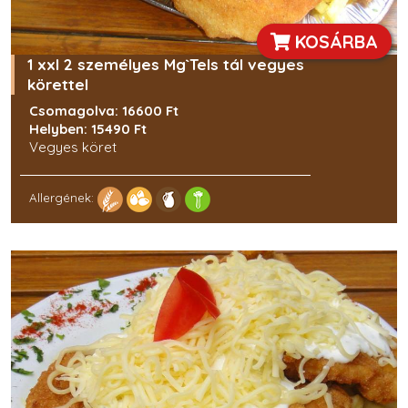
Szójabab
KOSÁRBA
Laktóz
1 xxl 2 személyes Mg`Tels tál vegyes
körettel
Diófélék
Csomagolva: 16600 Ft
Zeller
Helyben: 15490 Ft
Vegyes köret
Mustár
Allergének:
Szezámmag
Kén-dioxid
Csillagfürt
Puhatestűek
Cukorszármazék