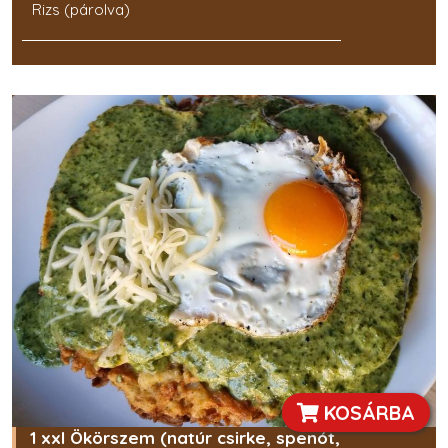
Rizs (párolva)
KOSÁRBA
1 xxl Ökörszem (natúr csirke, spenót,