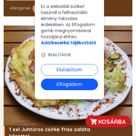
Ez a weboldal sütiket
Allergének:
használ a felhasználói
élmény fokozása
érdekében. Az Elfogadom
gomb megnyomásával
hozzájárul ehhez.
Adatkezelési tájékoztató
BEÁLLÍTÁSOK
Elutasítom
Elfogadom
KOSÁRBA
1 xxl Juhtúros csirke friss saláta
körettel