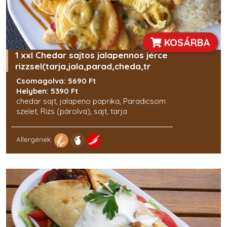
KOSÁRBA
1 xxl Chedar sajtos jalapennos jérce
rizzsel(tarja,jala,parad,cheda,tr
Csomagolva: 5690 Ft
Helyben: 5390 Ft
chedar sajt, jalapeno paprika, Paradicsom
szelet, Rizs (párolva), sajt, tarja
Allergének: