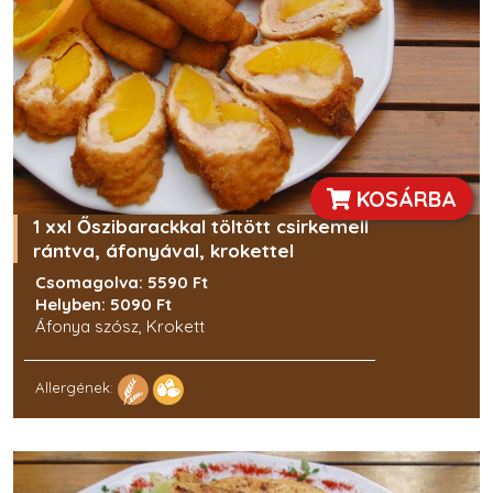
KOSÁRBA
1 xxl Őszibarackkal töltött csirkemell
rántva, áfonyával, krokettel
Csomagolva: 5590 Ft
Helyben: 5090 Ft
Áfonya szósz, Krokett
Allergének: