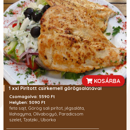
KOSÁRBA
1 xxl Pirított csirkemell görögsalátával
Csomagolva: 5590 Ft
Helyben: 5090 Ft
feta sajt, Görög sali pirítot, jégsaláta,
lilahagyma, Olívabogyó, Paradicsom
szelet, Tzatziki , Uborka