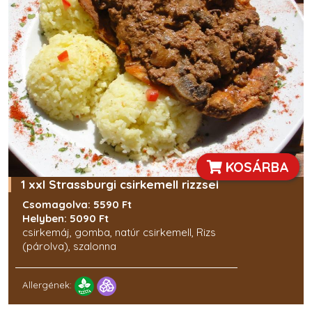
KOSÁRBA
1 xxl Strassburgi csirkemell rizzsel
Csomagolva: 5590 Ft
Helyben: 5090 Ft
csirkemáj, gomba, natúr csirkemell, Rizs
(párolva), szalonna
Allergének: